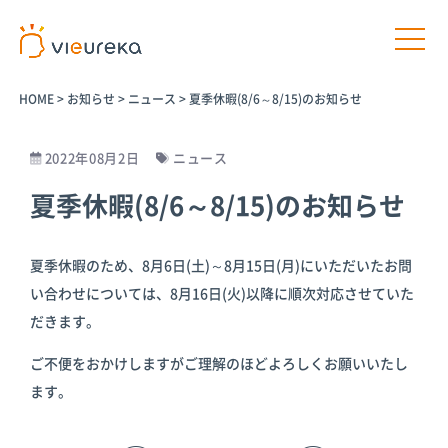
HOME
>
お知らせ
>
ニュース
>
夏季休暇(8/6～8/15)のお知らせ
2022年08月2日
ニュース
開発者様向け
サービス利用者様向け
夏季休暇(8/6～8/15)のお知らせ
プラットフ
パートナー
パートナー
AIカメラ活
夏季休暇のため、8月6日(土)～8月15日(月)にいただいたお問
ォームサー
商品
プログラム
用の相談
い合わせについては、8月16日(火)以降に順次対応させていた
ビス
だきます。
パートナー一
介護施設
覧
Vieureka
病院
ご不便をおかけしますがご理解のほどよろしくお願いいたし
Manager
パートナー商
工場
ます。
品
Vieurekaカ
オフィス
メラ
AIカメラ活用
商業施設
のご相談
SDK