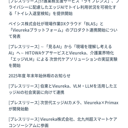
[プレスリリース]介護業務支援サービス「ライフレンズ」、プ
ライバシーに配慮したエッジAIでトイレ利用状況を可視化す
る「トイレ入退室検知」を提供開始
ベイシス株式会社が現場作業DXクラウド「BLAS」と
「Vieurekaプラットフォーム」のプロダクト連携開始につい
て発表
[プレスリリース] ～「見るAI」から「現場を理解し考える
AI」へ～ HITOWAケアサービスとVieureka、介護業界特化
「エッジVLM」による 次世代ケアソリューションの実証実験
を開始
2025年度 年末年始休暇のお知らせ
[プレスリリース] 伯東とVieureka、VLM・LLMを活用したエ
ッジAIの社会実装に向けて連携
[プレスリリース] 次世代エッジAIカメラ、Vieureka×Primax
が開発始動
[プレスリリース] Vieureka株式会社、北九州超スマートケア
コンソーシアムに参画