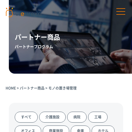
パートナー商品
パートナープログラム
開発者様向け
サービス利用者様向け
プラットフ
パートナー
パートナー
AIカメラ活
ォームサー
商品
プログラム
用の相談
HOME
>
パートナー商品
>
モノの置き場管理
ビス
パートナー一
介護施設
覧
Vieureka
病院
Manager
パートナー商
工場
品
Vieurekaカ
すべて
介護施設
病院
工場
オフィス
メラ
AIカメラ活用
商業施設
のご相談
SDK
オフィス
商業施設
倉庫
ホテル