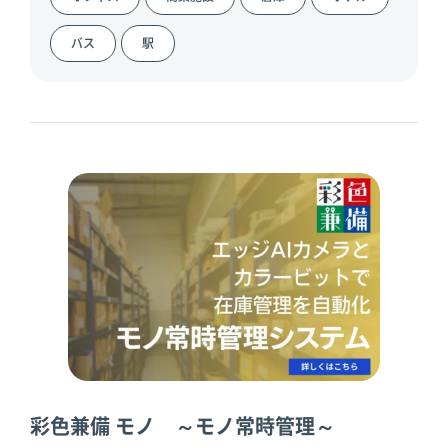
倉庫
スターターキ
ット
バス
駅
彩色兼備 モノ ～モノ常時管理～