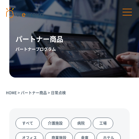
パートナー商品
パートナープログラム
開発者様向け
サービス利用者様向け
プラットフ
パートナー
パートナー
AIカメラ活
ォームサー
商品
プログラム
用の相談
HOME
>
パートナー商品
>
日常点検
ビス
パートナー一
介護施設
覧
Vieureka
病院
Manager
パートナー商
工場
品
Vieurekaカ
すべて
介護施設
病院
工場
オフィス
メラ
AIカメラ活用
商業施設
のご相談
SDK
オフィス
商業施設
倉庫
ホテル