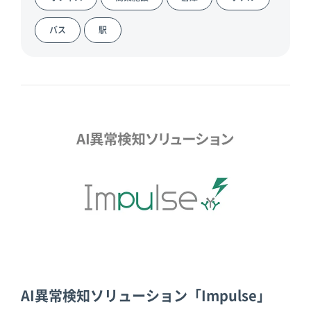
倉庫
スターターキ
ット
バス
駅
AI異常検知ソリューション「Impulse」