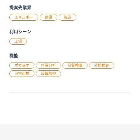
提案先業界
エネルギー
建設
製造
利用シーン
工場
機能
ポカヨケ
作業分析
品質検査
外観検査
日常点検
設備監視