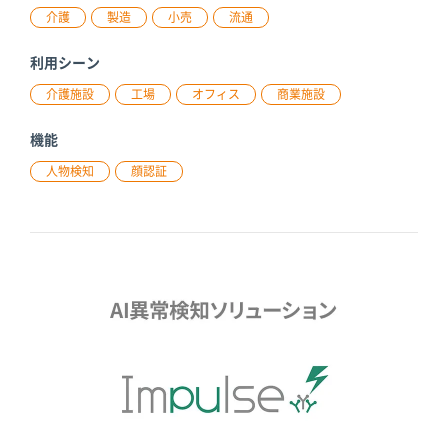
介護
製造
小売
流通
利用シーン
介護施設
工場
オフィス
商業施設
機能
人物検知
顔認証