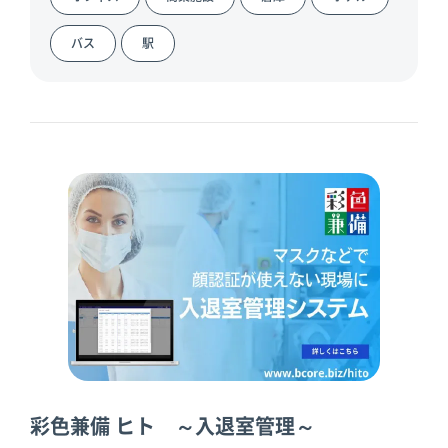
倉庫
スターターキ
ット
バス
駅
彩色兼備 ヒト ～入退室管理～