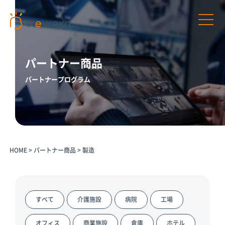
パートナー商品
パートナープログラム
開発者様向け
サービス利用者様向け
プラットフ
パートナー
パートナー
AIカメラ活
ォームサー
商品
プログラム
用の相談
HOME
>
パートナー商品
>
製造
ビス
パートナー一
介護施設
覧
Vieureka
病院
Manager
パートナー商
工場
品
Vieurekaカ
すべて
介護施設
病院
工場
オフィス
メラ
AIカメラ活用
商業施設
のご相談
SDK
オフィス
商業施設
倉庫
ホテル