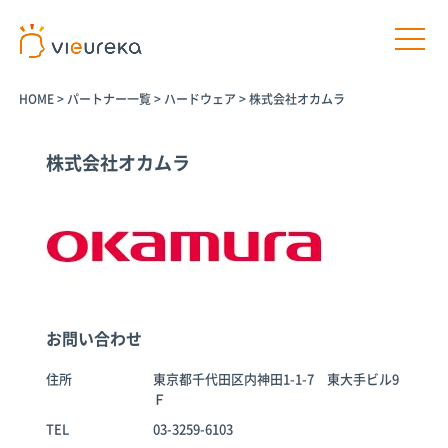
HOME
>
パートナー一覧
>
ハードウェア
>
株式会社オカムラ
株式会社オカムラ
開発者様向け
サービス利用者様向け
プラットフ
パートナー
パートナー
AIカメラ活
ォームサー
商品
プログラム
用の相談
ビス
パートナー一
介護施設
お問い合わせ
覧
Vieureka
病院
Manager
パートナー商
住所
東京都千代田区内神田1-1-7 東大手ビル9
工場
品
Vieurekaカ
Ｆ
オフィス
メラ
AIカメラ活用
TEL
03-3259-6103
商業施設
のご相談
SDK