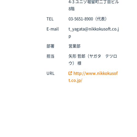
4-3 ユニゾ堀留町二丁目ビル
倉庫
8階
TEL
03-5651-8900（代表）
E-mail
t_yagata@nikkokusoft.co.j
p
部署
営業部
担当
矢形 哲郎（ヤガタ テツロ
ウ） 様
URL
http://www.nikkokusof
t.co.jp/