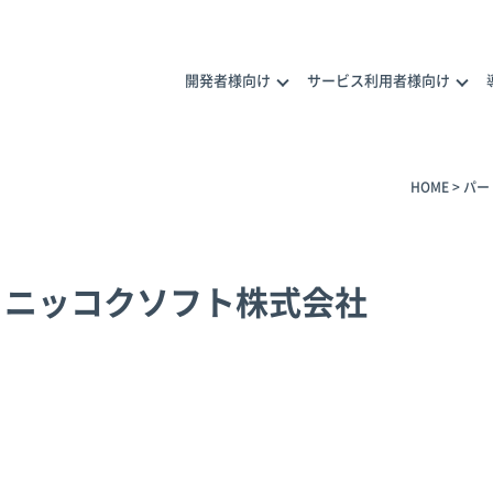
開発者様向け
サービス利用者様向け
HOME
>
パー
ナープログラム
メラ活用の相談
ニッコクソフト株式会社
トナー一覧
トナー商品
カメラ活用のご相談