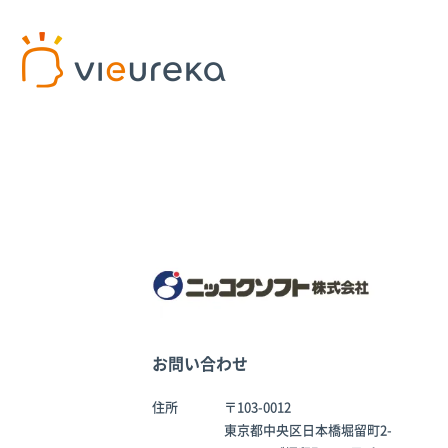
開発者様向け
サービス利用者様向け
プラットフォームサービス
パートナー商品
パート
AIカ
Vieureka Manager
介護施設
パー
Vieurekaカメラ
病院
パー
お問い合わせ
SDK
工場
AI
スターターキット
オフィス
住所
〒103-0012
東京都中央区日本橋堀留町2-
商業施設