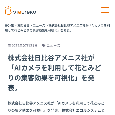
HOME
>
お知らせ
>
ニュース
>
株式会社日比谷アメニス社が「AIカメラを利
用して花とみどりの集客効果を可視化」を発表。
2022年07月21日
ニュース
開発者様向け
サービス利用者様向け
株式会社日比谷アメニス社が
「AIカメラを利用して花とみど
プラットフ
パートナー
パートナー
AIカメラ活
ォームサー
商品
プログラム
用の相談
りの集客効果を可視化」を発
ビス
パートナー一
介護施設
表。
覧
Vieureka
病院
Manager
パートナー商
工場
品
Vieurekaカ
株式会社日比谷アメニス社が「AIカメラを利用して花とみど
オフィス
メラ
AIカメラ活用
りの集客効果を可視化」を発表。株式会社エコルシステムと
商業施設
のご相談
SDK