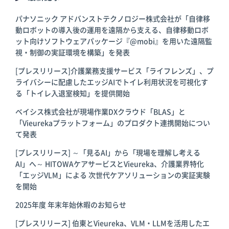
パナソニック アドバンストテクノロジー株式会社が「自律移
動ロボットの導入後の運用を遠隔から支える、自律移動ロボ
ット向けソフトウェアパッケージ『@mobi』を用いた遠隔監
視・制御の実証環境を構築」を発表
[プレスリリース]介護業務支援サービス「ライフレンズ」、プ
ライバシーに配慮したエッジAIでトイレ利用状況を可視化す
る「トイレ入退室検知」を提供開始
ベイシス株式会社が現場作業DXクラウド「BLAS」と
「Vieurekaプラットフォーム」のプロダクト連携開始につい
て発表
[プレスリリース] ～「見るAI」から「現場を理解し考える
AI」へ～ HITOWAケアサービスとVieureka、介護業界特化
「エッジVLM」による 次世代ケアソリューションの実証実験
を開始
2025年度 年末年始休暇のお知らせ
[プレスリリース] 伯東とVieureka、VLM・LLMを活用したエ