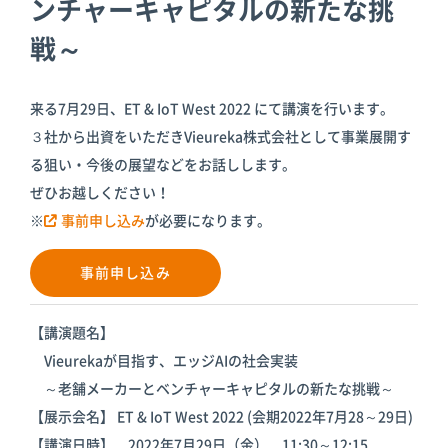
ンチャーキャピタルの新たな挑
倉庫
スターターキ
ット
戦～
来る7月29日、ET & IoT West 2022 にて講演を行います。
３社から出資をいただきVieureka株式会社として事業展開す
る狙い・今後の展望などをお話しします。
ぜひお越しください！
※
事前申し込み
が必要になります。
事前申し込み
【講演題名】
Vieurekaが目指す、エッジAIの社会実装
～老舗メーカーとベンチャーキャピタルの新たな挑戦～
【展示会名】 ET & IoT West 2022 (会期2022年7月28～29日)
【講演日時】 2022年7月29日（金） 11:30～12:15