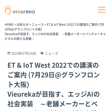
HOME
>
お知らせ
>
ニュース
>
ET & IoT West 2022での講演のご案内 (7月
29日@グランフロント大阪)
Vieurekaが目指す、エッジAIの社会実装 ～老舗メーカーとベンチャーキャ
ピタルの新たな挑戦～
開発者様向け
サービス利用者様向け
2022年07月26日
ニュース
ET & IoT West 2022での講演の
プラットフ
パートナー
パートナー
AIカメラ活
ォームサー
商品
プログラム
用の相談
ご案内 (7月29日@グランフロン
ビス
パートナー一
介護施設
ト大阪)
覧
Vieureka
病院
Manager
Vieurekaが目指す、エッジAIの
パートナー商
工場
品
Vieurekaカ
オフィス
社会実装 ～老舗メーカーとベ
メラ
AIカメラ活用
商業施設
のご相談
SDK