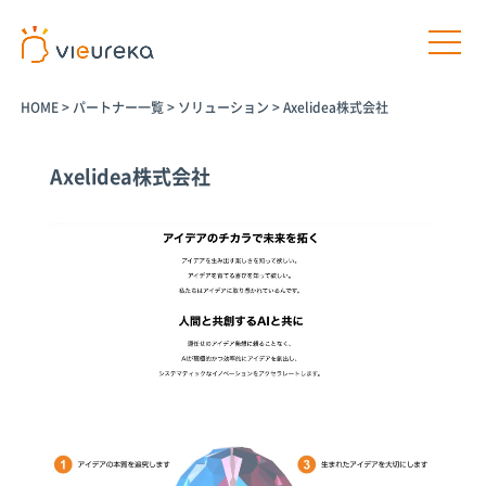
HOME
>
パートナー一覧
>
ソリューション
>
Axelidea株式会社
Axelidea株式会社
開発者様向け
サービス利用者様向け
プラットフ
パートナー
パートナー
AIカメラ活
ォームサー
商品
プログラム
用の相談
ビス
パートナー一
介護施設
覧
Vieureka
病院
Manager
パートナー商
工場
品
Vieurekaカ
オフィス
メラ
AIカメラ活用
商業施設
のご相談
SDK