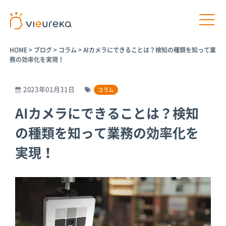
HOME
>
ブログ
>
コラム
>
AIカメラにできることは？検知の種類を知って業
務の効率化を実現！
2023年01月31日
コラム
開発者様向け
サービス利用者様向け
AIカメラにできることは？検知
の種類を知って業務の効率化を
プラットフ
パートナー
パートナー
AIカメラ活
ォームサー
商品
プログラム
用の相談
実現！
ビス
パートナー一
介護施設
覧
Vieureka
病院
Manager
パートナー商
工場
品
Vieurekaカ
オフィス
メラ
AIカメラ活用
商業施設
のご相談
SDK