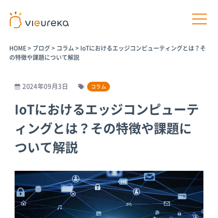
HOME
>
ブログ
>
コラム
>
IoTにおけるエッジコンピューティングとは？そ
の特徴や課題について解説
2024年09月3日
コラム
開発者様向け
サービス利用者様向け
IoTにおけるエッジコンピューテ
ィングとは？その特徴や課題に
プラットフ
パートナー
パートナー
AIカメラ活
ォームサー
商品
プログラム
用の相談
ついて解説
ビス
パートナー一
介護施設
覧
Vieureka
病院
Manager
パートナー商
工場
品
Vieurekaカ
オフィス
メラ
AIカメラ活用
商業施設
のご相談
SDK