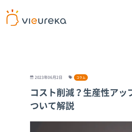
開発者様向け
サービス利用者様向け
プラットフォームサービス
パートナー商品
パート
AIカ
2023年06月2日
コラム
コスト削減？生産性アッ
Vieureka Manager
介護施設
パー
Vieurekaカメラ
病院
パー
ついて解説
SDK
工場
AI
スターターキット
オフィス
商業施設