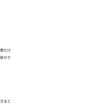
件費だけ
も掛かり
できると