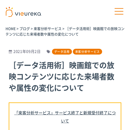
HOME
>
ブログ
>
来客分析サービス
>
［データ活用術］映画館での放映コン
テンツに応じた来場者数や属性の変化について
2021年09月2日
データ活用
来客分析サービス
開発者様向け
サービス利用者様向け
［データ活用術］映画館での放
映コンテンツに応じた来場者数
プラットフ
パートナー
パートナー
AIカメラ活
ォームサー
商品
プログラム
用の相談
や属性の変化について
ビス
パートナー一
介護施設
覧
Vieureka
病院
Manager
パートナー商
工場
「来客分析サービス」サービス終了と新規受付終了につ
品
Vieurekaカ
オフィス
メラ
いて
AIカメラ活用
商業施設
のご相談
SDK