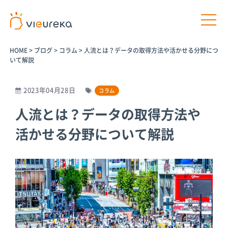
HOME
>
ブログ
>
コラム
>
人流とは？データの取得方法や活かせる分野につ
いて解説
2023年04月28日
コラム
開発者様向け
サービス利用者様向け
人流とは？データの取得方法や
活かせる分野について解説
プラットフ
パートナー
パートナー
AIカメラ活
ォームサー
商品
プログラム
用の相談
ビス
パートナー一
介護施設
覧
Vieureka
病院
Manager
パートナー商
工場
品
Vieurekaカ
オフィス
メラ
AIカメラ活用
商業施設
のご相談
SDK