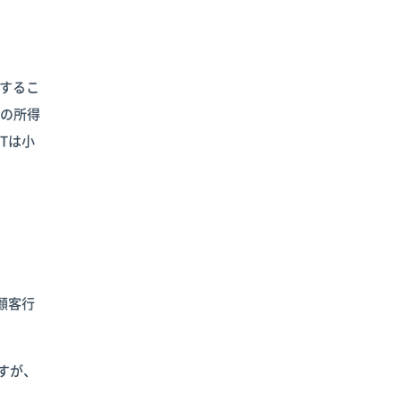
トするこ
客の所得
Tは小
顧客行
すが、