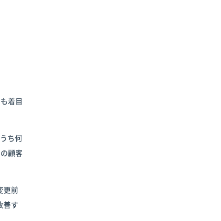
にも着目
のうち何
での顧客
変更前
改善す