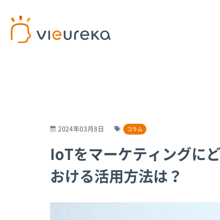
開発者様向け
サービス利用者様向け
プラットフォームサービス
パートナー商品
パート
AIカ
2024年03月8日
コラム
IoTをマーケティングに
Vieureka Manager
介護施設
パー
Vieurekaカメラ
病院
パー
おける活用方法は？
SDK
工場
AI
スターターキット
オフィス
商業施設