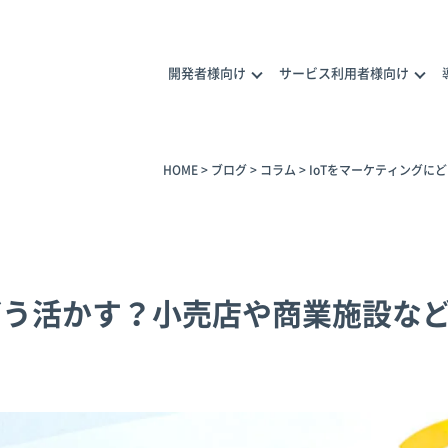
開発者様向け
サービス利用者様向け
HOME
>
ブログ
>
コラム
>
IoTをマーケティングに
ナープログラム
メラ活用の相談
どう活かす？小売店や商業施設な
トナー一覧
トナー商品
カメラ活用のご相談