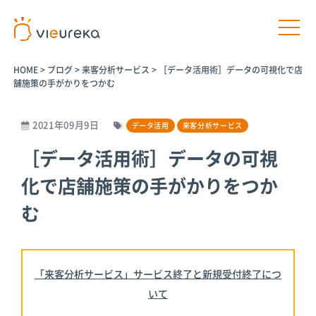
HOME
>
ブログ
>
来客分析サービス
>
［データ活用術］データの可視化で店
舗施策の手がかりをつかむ
2021年09月9日
データ活用
来客分析サービス
開発者様向け
サービス利用者様向け
［データ活用術］データの可視
化で店舗施策の手がかりをつか
プラットフ
パートナー
パートナー
AIカメラ活
ォームサー
商品
プログラム
用の相談
む
ビス
パートナー一
介護施設
覧
Vieureka
病院
Manager
パートナー商
工場
「来客分析サービス」サービス終了と新規受付終了につ
品
Vieurekaカ
オフィス
メラ
いて
AIカメラ活用
商業施設
のご相談
SDK